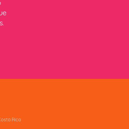
o
ue
s.
Costa Rica