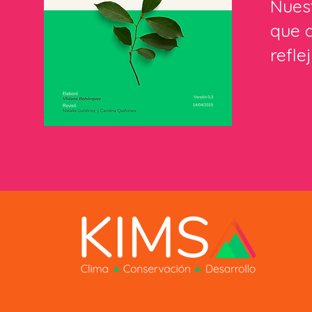
Nuest
que 
refl