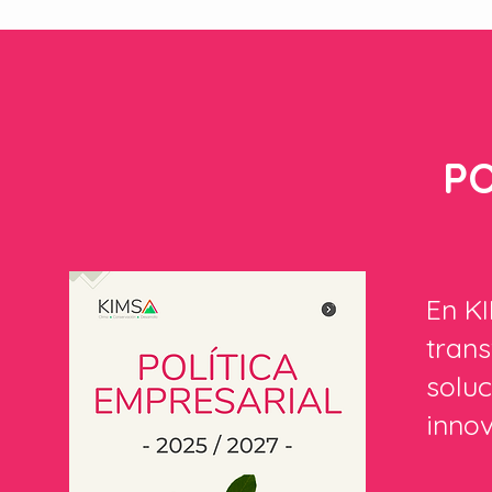
PO
En K
trans
soluc
inno