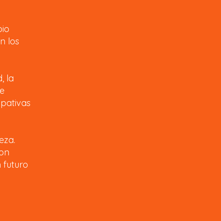
bio
n los
, la
se
ipativas
eza.
con
 futuro