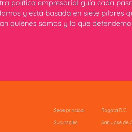
ra política empresarial guía cada pas
damos y está basada en siete pilares q
ejan quiénes somos y lo que defendemo
Sede principal
Bogotá D.C.
Sucursales
San José de 